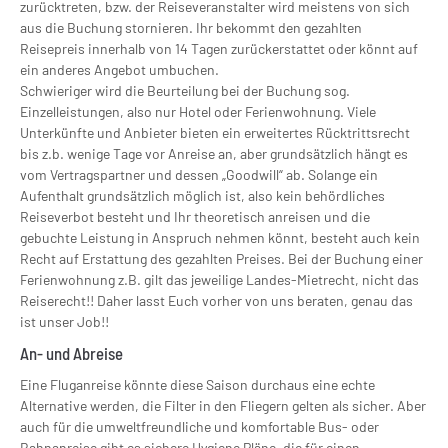
zurücktreten, bzw. der Reiseveranstalter wird meistens von sich
aus die Buchung stornieren. Ihr bekommt den gezahlten
Reisepreis innerhalb von 14 Tagen zurückerstattet oder könnt auf
ein anderes Angebot umbuchen.
Schwieriger wird die Beurteilung bei der Buchung sog.
Einzelleistungen, also nur Hotel oder Ferienwohnung. Viele
Unterkünfte und Anbieter bieten ein erweitertes Rücktrittsrecht
bis z.b. wenige Tage vor Anreise an, aber grundsätzlich hängt es
vom Vertragspartner und dessen „Goodwill“ ab. Solange ein
Aufenthalt grundsätzlich möglich ist, also kein behördliches
Reiseverbot besteht und Ihr theoretisch anreisen und die
gebuchte Leistung in Anspruch nehmen könnt, besteht auch kein
Recht auf Erstattung des gezahlten Preises. Bei der Buchung einer
Ferienwohnung z.B. gilt das jeweilige Landes-Mietrecht, nicht das
Reiserecht!! Daher lasst Euch vorher von uns beraten, genau das
ist unser Job!!
An- und Abreise
Eine Fluganreise könnte diese Saison durchaus eine echte
Alternative werden, die Filter in den Fliegern gelten als sicher. Aber
auch für die umweltfreundliche und komfortable Bus- oder
Bahnanreise gibt es sichere Hygiene Pläne, die für einen