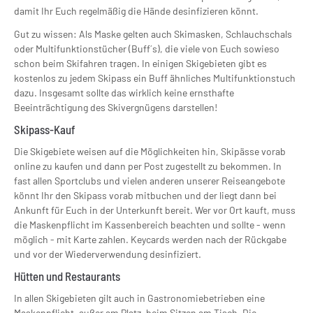
damit Ihr Euch regelmäßig die Hände desinfizieren könnt.
Gut zu wissen: Als Maske gelten auch Skimasken, Schlauchschals
oder Multifunktionstücher (Buff´s), die viele von Euch sowieso
schon beim Skifahren tragen. In einigen Skigebieten gibt es
kostenlos zu jedem Skipass ein Buff ähnliches Multifunktionstuch
dazu. Insgesamt sollte das wirklich keine ernsthafte
Beeinträchtigung des Skivergnügens darstellen!
Skipass-Kauf
Die Skigebiete weisen auf die Möglichkeiten hin, Skipässe vorab
online zu kaufen und dann per Post zugestellt zu bekommen. In
fast allen Sportclubs und vielen anderen unserer Reiseangebote
könnt Ihr den Skipass vorab mitbuchen und der liegt dann bei
Ankunft für Euch in der Unterkunft bereit. Wer vor Ort kauft, muss
die Maskenpflicht im Kassenbereich beachten und sollte - wenn
möglich - mit Karte zahlen. Keycards werden nach der Rückgabe
und vor der Wiederverwendung desinfiziert.
Hütten und Restaurants
In allen Skigebieten gilt auch in Gastronomiebetrieben eine
Maskenpflicht, außer am Platz, beim Sitzen am Tisch. Die