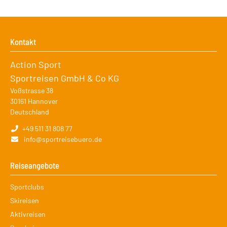
Kontakt
Action Sport
Sportreisen GmbH & Co KG
Voßstrasse 38
30161
Hannover
Deutschland
+49 511 31 808 77
info@sportreisebuero.de
Reiseangebote
Navigation
Sportclubs
überspringen
Skireisen
Aktivreisen