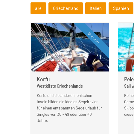
alle
Griechenland
Italien
Spanien
Singletörn
Korfu
Pel
Westküste Griechenlands
Sail 
Korfu und die anderen Ionischen
Keine
Inseln bilden ein ideales Segelrevier
Gemei
für einen entspannten Segelurlaub für
Skipp
Singles von 30 - 49 oder über 40
diese
Jahre.