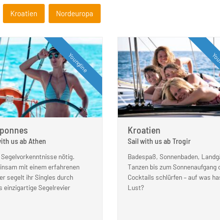
Kroatien
Nordeuropa
Youngline
You
eponnes
Kroatien
with us ab Athen
Sail with us ab Trogir
 Segelvorkenntnisse nötig.
Badespaß, Sonnenbaden, Landg
nsam mit einem erfahrenen
Tanzen bis zum Sonnenaufgang 
er segelt ihr Singles durch
Cocktails schlürfen – auf was ha
s einzigartige Segelrevier
Lust?