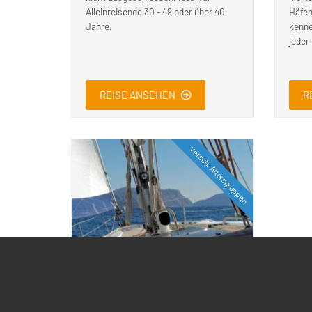
Alleinreisende 30 - 49 oder über 40
Häfen
Jahre.
kenne
jeder
REISE ANSEHEN
R
versch. Altersgruppen
Sardinien - Korsika
Singletoern
Diese Sardinien-Korsika-Törns für