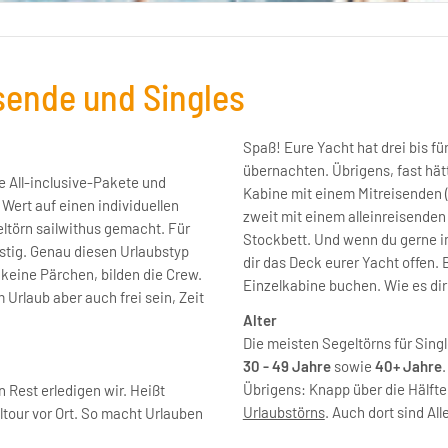
isende und Singles
Spaß! Eure Yacht hat drei bis f
übernachten. Übrigens, fast hätt
ie All-inclusive-Pakete und
Kabine mit einem Mitreisenden (
Wert auf einen individuellen
zweit mit einem alleinreisenden 
eltörn sailwithus gemacht. Für
Stockbett. Und wenn du gerne i
stig. Genau diesen Urlaubstyp
dir das Deck eurer Yacht offen.
 keine Pärchen, bilden die Crew.
Einzelkabine buchen. Wie es dir 
 Urlaub aber auch frei sein, Zeit
Alter
Die meisten Segeltörns für Singl
30 - 49 Jahre
sowie
40+ Jahre
.
Übrigens: Knapp über die Hälfte a
 Rest erledigen wir. Heißt
Urlaubstörns
. Auch dort sind All
ltour vor Ort. So macht Urlauben