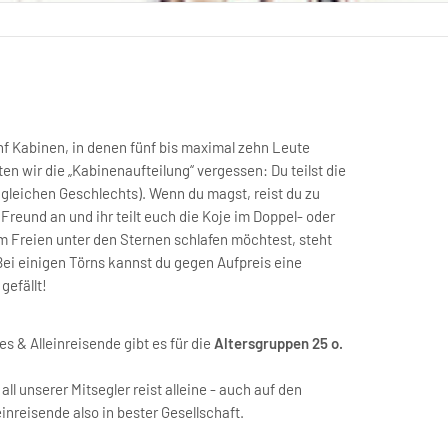
ünf Kabinen, in denen fünf bis maximal zehn Leute
en wir die „Kabinenaufteilung“ vergessen: Du teilst die
gleichen Geschlechts). Wenn du magst, reist du zu
Freund an und ihr teilt euch die Koje im Doppel- oder
m Freien unter den Sternen schlafen möchtest, steht
 Bei einigen Törns kannst du gegen Aufpreis eine
gefällt!
es & Alleinreisende gibt es für die
Altersgruppen 25 o.
ll unserer Mitsegler reist alleine - auch auf den
einreisende also in bester Gesellschaft.