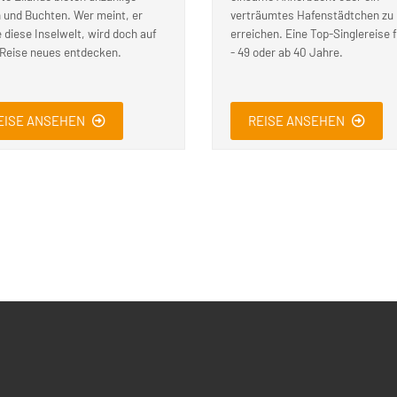
 und Buchten. Wer meint, er
verträumtes Hafenstädtchen zu
 diese Inselwelt, wird doch auf
erreichen. Eine Top-Singlereise 
 Reise neues entdecken.
- 49 oder ab 40 Jahre.
EISE ANSEHEN
REISE ANSEHEN