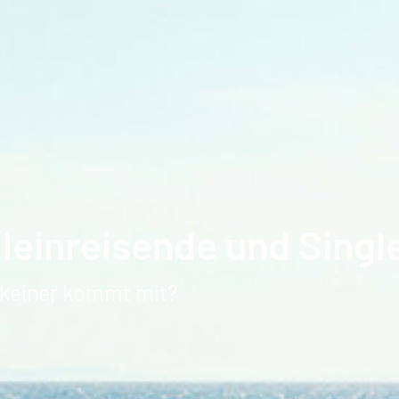
lleinreisende und Singl
d keiner kommt mit?