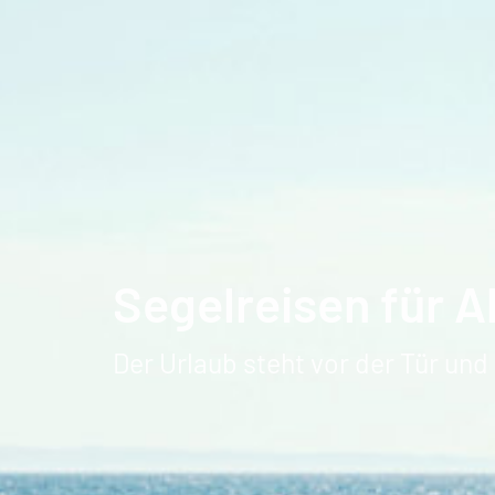
Segelreisen für A
Der Urlaub steht vor der Tür un