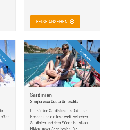
REISE ANSEHEN
letörn
Singletörn
Sardinien
Singlereise Costa Smeralda
ie
Die Küsten Sardiniens im Osten und
großen
Norden und die Inselwelt zwischen
Sardinien und dem Süden Korsikas
bilden unser Segelrevier. Die