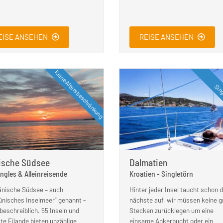
EISE ANSEHEN
REISE ANSEHEN
Keine Altersbeschränkung
Sing
ische Südsee
Dalmatien
ingles & Alleinreisende
Kroatien - Singletörn
änische Südsee – auch
Hinter jeder Insel taucht schon d
ünisches Inselmeer“ genannt -
nächste auf, wir müssen keine 
nbeschreiblich. 55 Inseln und
Stecken zurücklegen um eine
ste Eilande bieten unzählige
einsame Ankerbucht oder ein