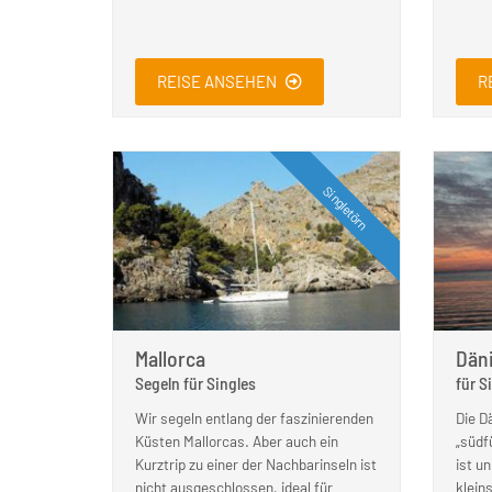
REISE ANSEHEN
R
Singletörn
Mallorca
Dän
Segeln für Singles
für S
Wir segeln entlang der faszinierenden
Die D
Küsten Mallorcas. Aber auch ein
„südf
Kurztrip zu einer der Nachbarinseln ist
ist u
nicht ausgeschlossen, ideal für
klein