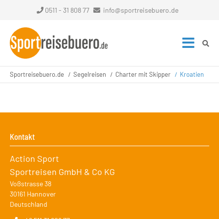
0511 - 31 808 77
info@sportreisebuero.de
Sportreisebuero.de
Segelreisen
Charter mit Skipper
Kroatien
Kontakt
Action Sport
Sportreisen GmbH & Co KG
Voßstrasse 38
30161
Hannover
Deutschland