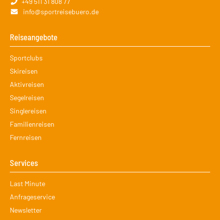
+49 511 31 808 77
info@sportreisebuero.de
Reiseangebote
Navigation
Sportclubs
überspringen
Skireisen
Aktivreisen
Segelreisen
Singlereisen
Familienreisen
Fernreisen
Services
Navigation
Last Minute
überspringen
Anfrageservice
Newsletter