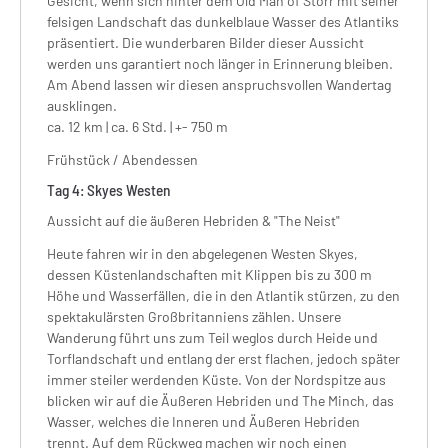
Gesicht, wenn sich hinter dem Old Man of Storr mit seiner
felsigen Landschaft das dunkelblaue Wasser des Atlantiks
präsentiert. Die wunderbaren Bilder dieser Aussicht
werden uns garantiert noch länger in Erinnerung bleiben.
Am Abend lassen wir diesen anspruchsvollen Wandertag
ausklingen.
ca. 12 km | ca. 6 Std. | +- 750 m
Frühstück / Abendessen
Tag
4:
Skyes Westen
Aussicht auf die äußeren Hebriden & "The Neist"
Heute fahren wir in den abgelegenen Westen Skyes,
dessen Küstenlandschaften mit Klippen bis zu 300 m
Höhe und Wasserfällen, die in den Atlantik stürzen, zu den
spektakulärsten Großbritanniens zählen. Unsere
Wanderung führt uns zum Teil weglos durch Heide und
Torflandschaft und entlang der erst flachen, jedoch später
immer steiler werdenden Küste. Von der Nordspitze aus
blicken wir auf die Äußeren Hebriden und The Minch, das
Wasser, welches die Inneren und Äußeren Hebriden
trennt. Auf dem Rückweg machen wir noch einen