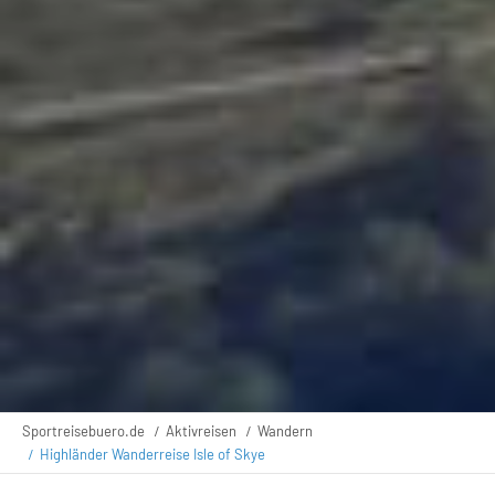
Sportreisebuero.de
Aktivreisen
Wandern
Highländer Wanderreise Isle of Skye