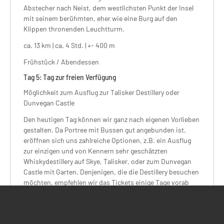
Abstecher nach Neist, dem westlichsten Punkt der Insel
mit seinem berühmten, eher wie eine Burg auf den
Klippen thronenden Leuchtturm.
ca. 13 km | ca. 4 Std. | +- 400 m
Frühstück / Abendessen
Tag
5:
Tag zur freien Verfügung
Möglichkeit zum Ausflug zur Talisker Destillery oder
Dunvegan Castle
Den heutigen Tag können wir ganz nach eigenen Vorlieben
gestalten. Da Portree mit Bussen gut angebunden ist,
eröffnen sich uns zahlreiche Optionen, z.B. ein Ausflug
zur einzigen und von Kennern sehr geschätzten
Whiskydestillery auf Skye, Talisker, oder zum Dunvegan
Castle mit Garten. Denjenigen, die die Destillery besuchen
möchten, empfehlen wir das Tickets einige Tage vorab
Online zu buchen. Portree selbst lohnt für einen kurzen
Bummel. Wer mag hat außerdem die Wahl zwischen zwei
kleinen Wanderungen oder einer Ganztagestour, für die