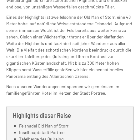
Wanderungen durch die schottischen Highlands und entdecken
endlose, von unzähligen Wasserfällen geschmückte Täler.
Eines der Highlights ist zweifelsohne der Old Man of Storr, eine 48
Meter hohe, auf natürliche Weise entstandene Felsnadel. Aufgrund
seiner immensen Wucht ist der Fels bereits aus weiter Ferne zu
sehen. Gleich einer Wächterfigur thront er über der klaffenden
Weite der Highlands und fasziniert seit jeher Wanderer aus aller
Welt. Die Vielfalt des schottischen Nordens beeindruckt durch die
skurrilen Tafelberge des Quiraing und ihrem Kontrast zur
gigantischen Küstenlandschaft. Mit bis zu 300 Meter hohen
Klippen samt Wasserfälle genießen wir hier ein sensationelles
Panorama entlang des Atlantischen Ozeans.
Nach unseren Wanderungen entspannen wir gemeinsam im
familiengeführten Hotel im Herzen der Stadt Portree.
Highlights dieser Reise
Felsnadel Old Man of Storr
Inselhauptstadt Portree
Tafelberge des Quiraing