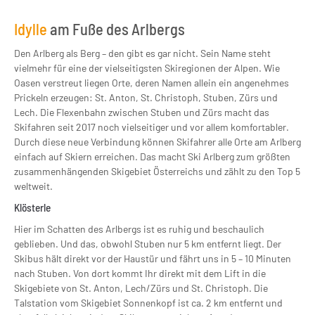
Idylle
am Fuße des Arlbergs
Den Arlberg als Berg – den gibt es gar nicht. Sein Name steht
vielmehr für eine der vielseitigsten Skiregionen der Alpen. Wie
Oasen verstreut liegen Orte, deren Namen allein ein angenehmes
Prickeln erzeugen: St. Anton, St. Christoph, Stuben, Zürs und
Lech. Die Flexenbahn zwischen Stuben und Zürs macht das
Skifahren seit 2017 noch vielseitiger und vor allem komfortabler.
Durch diese neue Verbindung können Skifahrer alle Orte am Arlberg
einfach auf Skiern erreichen. Das macht Ski Arlberg zum größten
zusammenhängenden Skigebiet Österreichs und zählt zu den Top 5
weltweit.
Klösterle
Hier im Schatten des Arlbergs ist es ruhig und beschaulich
geblieben. Und das, obwohl Stuben nur 5 km entfernt liegt. Der
Skibus hält direkt vor der Haustür und fährt uns in 5 – 10 Minuten
nach Stuben. Von dort kommt Ihr direkt mit dem Lift in die
Skigebiete von St. Anton, Lech/Zürs und St. Christoph. Die
Talstation vom Skigebiet Sonnenkopf ist ca. 2 km entfernt und