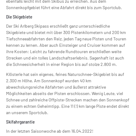
ebenfalls leicht mit dem Skibus zu erreichen. Aus dem
Sonnenkopfgebiet führt eine Abfahrt direkt bis zum Sportclub.
Die Skigebiete
Der Ski Arlberg Skipass erschließt ganz unterschiedliche
Skigebiete und bietet mit über 300 Pistenkilometern und 200 km
Tiefschneeabfahrten den Reiz, jeden Tag neue Pisten und Touren
kennen zu lernen. Aber auch Einsteiger und Cruiser kommen auf
ihre Kosten: Leicht zu fahrende Rundtouren erschließen weite
Strecken und ein tolles Landschaftserlebnis. Sagenhaft ist auch
die Schneesicherheit in einer Region bis auf stolze 2.800 m.
Klösterle hat sein eigenes, feines Naturschnee-Skigebiet bis auf
2.300 m Höhe. Am Sonnenkopf wurden 40 km
abwechslungsreiche Abfahrten und äußerst attraktive
Möglichkeiten abseits der Pisten erschlossen. Wenig Leute, viel
Schnee und zahlreiche Offpiste-Strecken machen den Sonnenkopf
zu einem echten Geheimtipp. Eine 11 (!) km lange Piste endet direkt
an unserem Sportclub.
Skifahrgarantie
In der letzten Saisonwoche ab dem 16.04.2022!