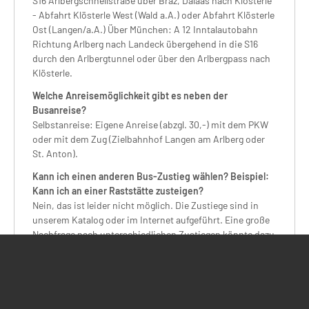
S16 Arlbergschnellstraße über Braz, Dalaas nach Klösterle
- Abfahrt Klösterle West (Wald a.A.) oder Abfahrt Klösterle
Ost (Langen/a.A.) Über München: A 12 Inntalautobahn
Richtung Arlberg nach Landeck übergehend in die S16
durch den Arlbergtunnel oder über den Arlbergpass nach
Klösterle.
Welche Anreisemöglichkeit gibt es neben der
Busanreise?
Selbstanreise: Eigene Anreise (abzgl. 30,-) mit dem PKW
oder mit dem Zug (Zielbahnhof Langen am Arlberg oder
St. Anton).
Kann ich einen anderen Bus-Zustieg wählen? Beispiel:
Kann ich an einer Raststätte zusteigen?
Nein, das ist leider nicht möglich. Die Zustiege sind in
unserem Katalog oder im Internet aufgeführt. Eine große
Nachfrage nach unterschiedlichen Zustiegen könnte dazu
führen, dass die Busfahrt sich für die anderen Gäste
verlängert und Lenkzeiten der Busfahrer nicht mehr
eingehalten werden können. Wir möchten jede weitere
Verzögerung ausschließen, da es im Winter schon
aufgrund schlechten Wetters oder verschiedener Staus zu