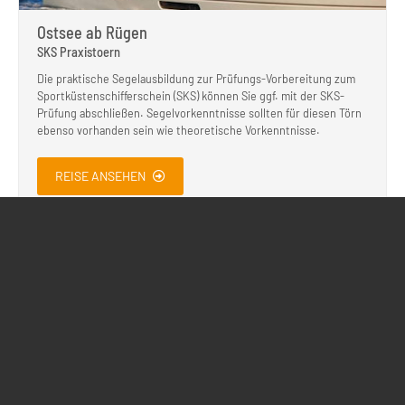
Ostsee ab Rügen
SKS Praxistoern
Die praktische Segelausbildung zur Prüfungs-Vorbereitung zum
Sportküstenschifferschein (SKS) können Sie ggf. mit der SKS-
Prüfung abschließen. Segelvorkenntnisse sollten für diesen Törn
ebenso vorhanden sein wie theoretische Vorkenntnisse.
REISE ANSEHEN
Kontakt
Action Sport
Sportreisen GmbH & Co KG