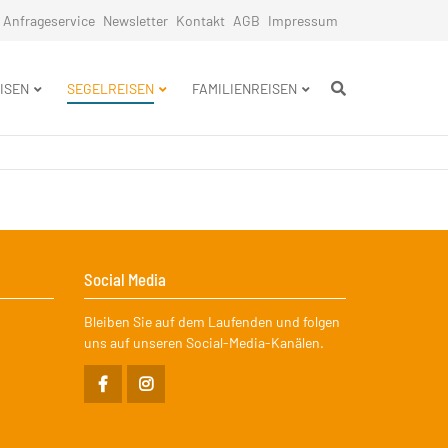
Anfrageservice
Newsletter
Kontakt
AGB
Impressum
n
ISEN
SEGELREISEN
FAMILIENREISEN
Social Media
Bleiben Sie auf dem Laufenden und folgen
uns auf unseren Social-Media-Kanälen.