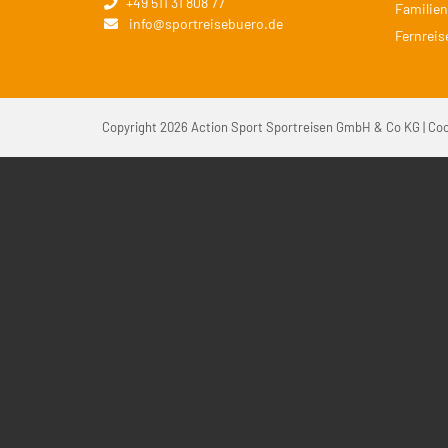
+49 511 31 808 77
Familien
info@sportreisebuero.de
Fernreis
Copyright 2026 Action Sport Sportreisen GmbH & Co KG |
Coo