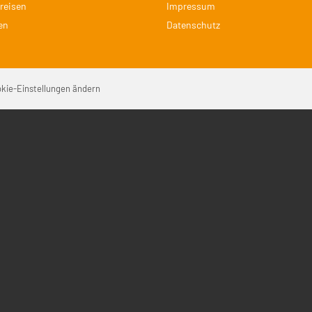
reisen
Impressum
en
Datenschutz
Na
kie-Einstellungen ändern
üb