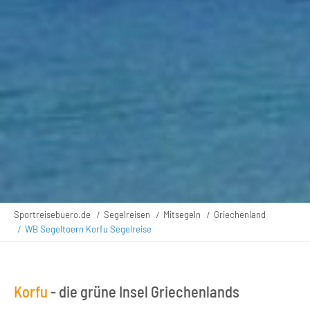
Sportreisebuero.de
Segelreisen
Mitsegeln
Griechenland
WB Segeltoern Korfu Segelreise
Korfu
- die grüne Insel Griechenlands