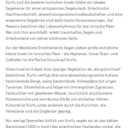
Korfu und die anderen Ionischen Inseln bilden ein ideales
Segelrevier für einen entspannten Segelurlaub. Griechische
Gastfreundschaft, abwechslungsreiche Insellandschaften und eine
angenehme Segelbrise sind dafür beste Voraussetzungen. Der
Maestro bestimmt den Lebensrhythmus für das Ionische Meer.
Wer sich ihm anschließt, erlebt traumhaftes Segeln und
Griechenland von seiner schönsten Seite.
Vor der Westküste Griechenlands liegen sieben große und etliche
kleine Inseln im Ionischen Meer – die Heptanes. Unser Start- und
Zielhafen ist die Marina Gouvia auf Korfu.
Diese Insel wird dank ihrer üppigen Vegetation als „die grüne Insel”
bezeichnet. Korfu verfügt über eine abwechslungsreiche Kulisse:
faszinierende Berge, weite Sandstrände, Ankerplätze mit urigen
Tavernen, Olivenhaine und Hügel mit immergrünen Zypressen,
Felsbuchten mit glasklarem Wasser, touristisch erschlossene
Küstenstriche und verträumte Dörfer mit einfachen Hütten.
Kulturell ist Korfu unter anderem durch die Korinther, die
Venezianer und die Engländer geprägt.
Nur wenige Seemeilen östlich von Korfu segeln wir an den kahlen
Bergrücken (1300 m hoch) des griechischen Festlandes vorbei, die