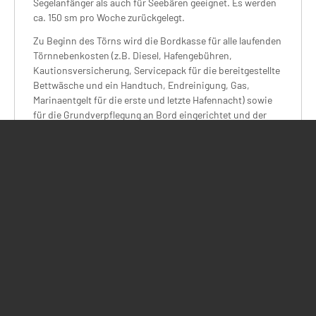
Segelanfänger als auch für Seebären geeignet. Es werden
ca. 150 sm pro Woche zurückgelegt.
Zu Beginn des Törns wird die Bordkasse für alle laufenden
Törnnebenkosten (z.B. Diesel, Hafengebühren,
Kautionsversicherung, Servicepack für die bereitgestellte
Bettwäsche und ein Handtuch, Endreinigung, Gas,
Marinaentgelt für die erste und letzte Hafennacht) sowie
für die Grundverpflegung an Bord eingerichtet und der
Crewvertrag, welcher Leben und Verantwortlichkeiten an
Bord regelt, unterschrieben. Der Skipper wird nach altem
Seemannsbrauch aus der Bordkasse mitverpflegt.
Kontakt
Action Sport
Sportreisen GmbH & Co KG
Voßstrasse 38
30161
Hannover
Deutschland