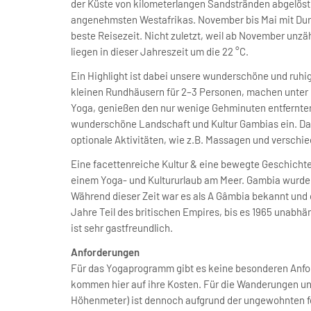
der Küste von kilometerlangen Sandstränden abgelöst 
angenehmsten Westafrikas. November bis Mai mit Durc
beste Reisezeit. Nicht zuletzt, weil ab November un
liegen in dieser Jahreszeit um die 22 °C.
Ein Highlight ist dabei unsere wunderschöne und ruhig
kleinen Rundhäusern für 2–3 Personen, machen unter 
Yoga, genießen den nur wenige Gehminuten entfernte
wunderschöne Landschaft und Kultur Gambias ein. Dar
optionale Aktivitäten, wie z.B. Massagen und versch
Eine facettenreiche Kultur & eine bewegte Geschichte
einem Yoga- und Kultururlaub am Meer. Gambia wurde m
Während dieser Zeit war es als A Gâmbia bekannt und
Jahre Teil des britischen Empires, bis es 1965 unabhä
ist sehr gastfreundlich.
Anforderungen
Für das Yogaprogramm gibt es keine besonderen Anfor
kommen hier auf ihre Kosten. Für die Wanderungen u
Höhenmeter) ist dennoch aufgrund der ungewohnten f