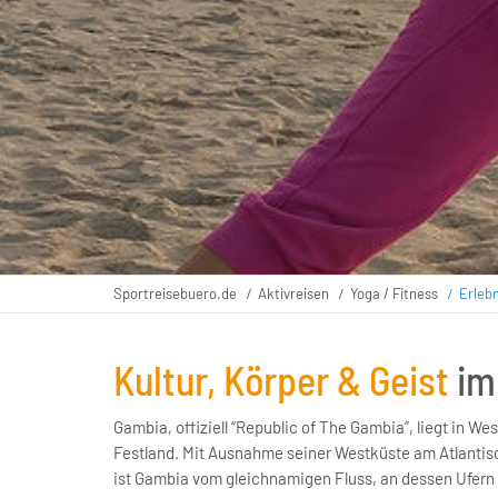
Sportreisebuero.de
Aktivreisen
Yoga / Fitness
Erleb
Kultur, Körper & Geist
im
Gambia, offiziell “Republic of The Gambia”, liegt in We
Festland. Mit Ausnahme seiner Westküste am Atlantis
ist Gambia vom gleichnamigen Fluss, an dessen Ufern 