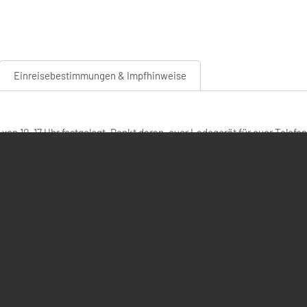
Einreisebestimmungen & Impfhinweise
d von 10–17 Uhr festgelegt. Denkt daran, euer Ladegerät für euer Tele
ich um eine gemeinsame Bandbreite von ca. 6 Mbit/s und ist am zuverl
ttet?
ich. Die Gegend um Footsteps Ecolodge ist trocken, sodass es im Winter
könnt die Handtücher am Pool benutzen.