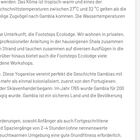
werden. Das Klima ist tropisch-warm und eines der
hschnittstemperaturen zwischen 27°C und 32 °C gelten als die
zählige Zugvögel nach Gambia kommen. Die Wassertemperaturen
e Unterkunft, die Footsteps Ecolodge. Wir wohnen in privaten,
professioneller Anleitung in der hauseigenen Shala zusammen
n Strand und tauchen zusammen auf diversen Ausflügen in die
über hinaus bietet auch die Footsteps Ecolodge viele
iedene Workshops.
. Diese Yogareise vereint perfekt die Geschichte Gambias mit
ehr als einmal kolonialisiert, zuerst von den Portugiesen.
 der Sklavenhandel begann. Im Jahr 1765 wurde Gambia für 200
ngig wurde. Gambia ist ein sicheres Land und die Bevölkerung
derungen, sowohl Anfänger als auch Fortgeschrittene
nd Spaziergänge von 2–4 Stunden (ohne nennenswerte
euchtwarmen Umgebung eine gute Grundfitness erforderlich.