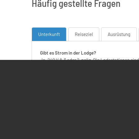
Häufig gestellte Fragen
Unterkunft
Reiseziel
Ausrüstung
Gibt es Strom in der Lodge?
Ja, 240 V & 3 oder 2-polig. Die Ladestationen sin
Gibt es WLAN in der Lodge?
Ja, in den Gemeinschaftsbereichen. Es handelt s
Sind die Betten mit einem Moskitonetz ausgesta
Ja, Moskitonetze sind auf Anfrage vor Ort erhältl
Wird Bettwäsche bereitgestellt?
Bettwäsche und Handtücher werden gestellt. Ihr 