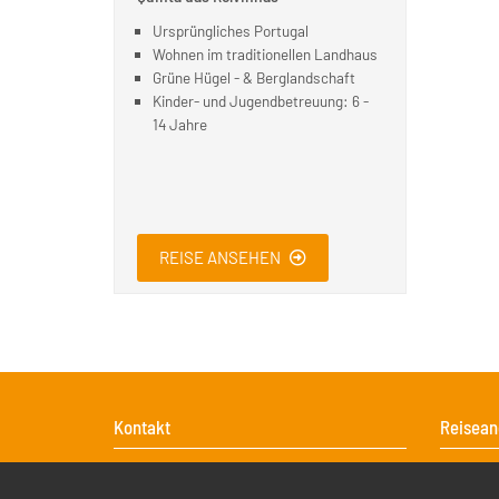
Ursprüngliches Portugal
Wohnen im traditionellen Landhaus
Grüne Hügel - & Berglandschaft
Kinder- und Jugendbetreuung: 6 -
14 Jahre
REISE ANSEHEN
Kontakt
Reisean
Navigati
Action Sport
Sportcl
überspr