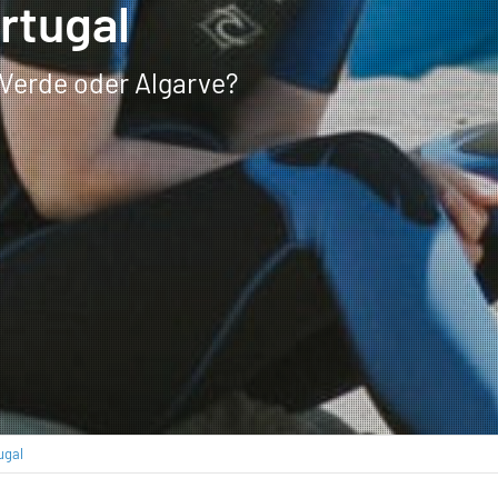
rtugal
 Verde oder Algarve?
ugal