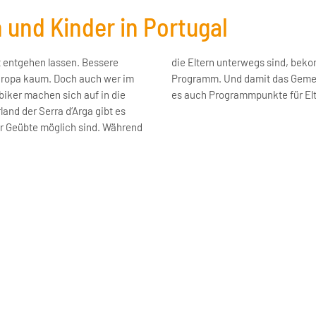
 und Kinder in Portugal
t entgehen lassen. Bessere
 Jugendlichen ihr eigenes
Europa kaum. Doch auch wer im
ub nicht zu kurz kommt, gibt
biker machen sich auf in die
es auch Programmpunkte für Elt
land der Serra d‘Arga gibt es
er Geübte möglich sind. Während