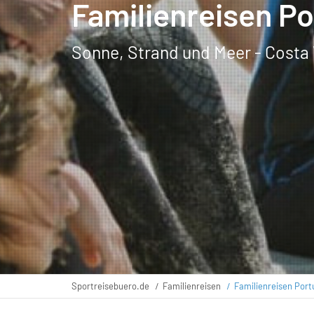
Familienreisen Po
Sonne, Strand und Meer - Costa
Sportreisebuero.de
Familienreisen
Familienreisen Port