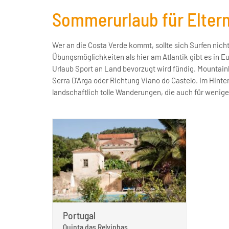
Sommerurlaub für Eltern
Wer an die Costa Verde kommt, sollte sich Surfen nich
die Eltern unterwegs sind, bekommen die Kinder und
Übungsmöglichkeiten als hier am Atlantik gibt es in 
Programm. Und damit das Gemeinsame im Familienurla
Urlaub Sport an Land bevorzugt wird fündig. Mountain
Serra D'Arga oder Richtung Viano do Castelo. Im Hinter
landschaftlich tolle Wanderungen, die auch für wenig
Portugal
Quinta das Relvinhas