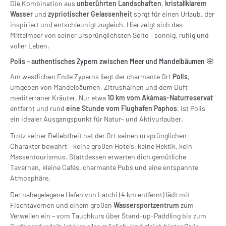
Die Kombination aus
unberührten Landschaften
,
kristallklarem
Wasser
und
zypriotischer Gelassenheit
sorgt für einen Urlaub, der
inspiriert und entschleunigt zugleich. Hier zeigt sich das
Mittelmeer von seiner ursprünglichsten Seite – sonnig, ruhig und
voller Leben.
Polis – authentisches Zypern zwischen Meer und Mandelbäumen 🌸
Am westlichen Ende Zyperns liegt der charmante Ort
Polis
,
umgeben von Mandelbäumen, Zitrushainen und dem Duft
mediterraner Kräuter. Nur etwa
10 km vom Akámas-Naturreservat
entfernt und rund
eine Stunde vom Flughafen Paphos
, ist Polis
ein idealer Ausgangspunkt für Natur- und Aktivurlauber.
Trotz seiner Beliebtheit hat der Ort seinen ursprünglichen
Charakter bewahrt – keine großen Hotels, keine Hektik, kein
Massentourismus. Stattdessen erwarten dich gemütliche
Tavernen, kleine Cafés, charmante Pubs und eine entspannte
Atmosphäre.
Der nahegelegene Hafen von Latchi (4 km entfernt) lädt mit
Fischtavernen und einem großen
Wassersportzentrum
zum
Verweilen ein – vom Tauchkurs über Stand-up-Paddling bis zum