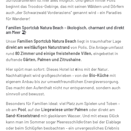
Surfboardverleih ist hier alles möglich. Und gleich hinter Polis
beginnt das Troodos-Gebirge, das mit seinen Wäldern und Dörfern
auch „der Schwarzwald Vorderasiens“ genannt wird – ein Paradies
für Wanderer!
Familien Sportclub Natura Beach – ökologisch, charmant und direkt
am Meer 🏖️
Unser
Familien Sportclub Natura Beach
liegt in traumhafter Lage
direkt am weitläufigen Naturstrand
von Polis. Die Anlage umfasst
rund
80 Zimmer und einige freistehende Villen,
eingebettet in
duftende
Gärten, Palmen und Zitrushaine
.
Hier spürt man sofort: Dieses Hotel ist
e
ins mit der Natur.
Nachhaltigkeit wird großgeschrieben – von der
Bio-Küche
mit
eigenem Anbau bis zur umweltfreundlichen Energieversorgung.
Das macht den Aufenthalt nicht nur entspannend, sondern auch
sinnvoll und bewusst.
Besonders für Familien ideal: viel Platz zum Spielen und Toben –
ob am
Pool
, auf der
Liegewiese unter Palmen
oder direkt am
Sand-Kieselstrand
mit glasklarem Wasser. Und mit etwas Glück
kann man im Sommer sogar Meeresschildkröten bei der Eiablage
oder beim Schlüpfen beobachten – ein unvergessliches Erlebnis