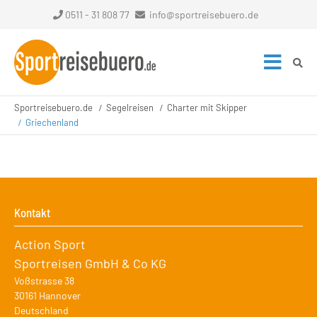
0511 - 31 808 77
info@sportreisebuero.de
Sportreisebuero.de
Segelreisen
Charter mit Skipper
Griechenland
Kontakt
Action Sport
Sportreisen GmbH & Co KG
Voßstrasse 38
30161
Hannover
Deutschland