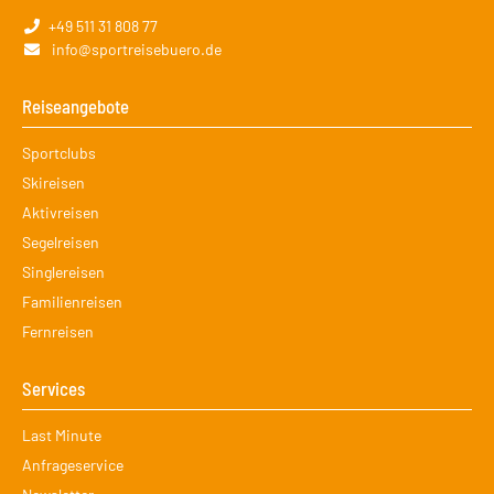
+49 511 31 808 77
info@sportreisebuero.de
Reiseangebote
Navigation
Sportclubs
überspringen
Skireisen
Aktivreisen
Segelreisen
Singlereisen
Familienreisen
Fernreisen
Services
Navigation
Last Minute
überspringen
Anfrageservice