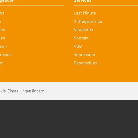
on
Navigation
ubs
Last Minute
ingen
überspringen
n
Anfrageservice
sen
Newsletter
sen
Kontakt
isen
AGB
reisen
Impressum
en
Datenschutz
Na
kie-Einstellungen ändern
üb