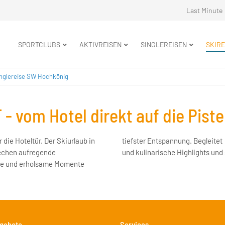
Navigation
Last Minute
überspringe
Navigation
SPORTCLUBS
AKTIVREISEN
SINGLEREISEN
SKIRE
überspringen
inglereise SW Hochkönig
 - vom Hotel direkt auf die Piste
die Hoteltür. Der Skiurlaub in
nießt regionale Spezialitäten
rechen aufregende
und kulinarische Highlights und 
sse und erholsame Momente
gebote
Services