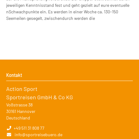
jeweiligen Kenntnisstand fest und geht gezielt auf eure eventuelle
nSchwachpunkte ein. Es werden in einer Woche ca. 130-150
Seemeilen gesegelt, zwischendurch werden die
prüfungsrelevanten Manöver geübt. Zwischen den einzelnen
Manövern bleibt genügend Zeit, um zu baden oder einfach Sonne
und Wind zu genießen.
Kontakt
Action Sport
Sportreisen GmbH & Co KG
Voßstrasse 38
30161
Hannover
Deutschland
+49 511 31 808 77
info@sportreisebuero.de