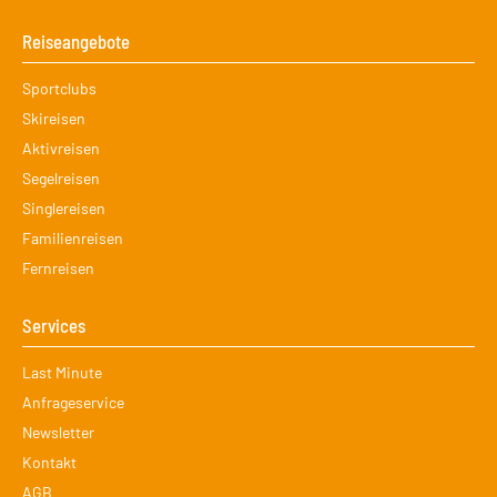
Reiseangebote
Navigation
Sportclubs
überspringen
Skireisen
Aktivreisen
Segelreisen
Singlereisen
Familienreisen
Fernreisen
Services
Navigation
Last Minute
überspringen
Anfrageservice
Newsletter
Kontakt
AGB